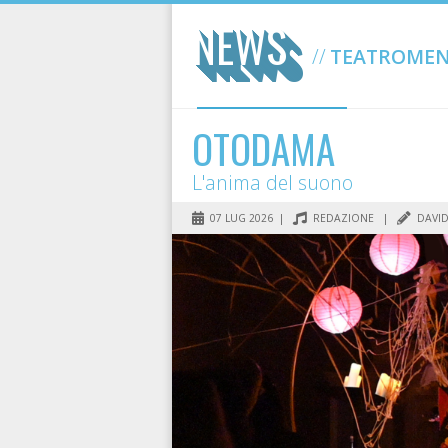
NEWS
TEATROMEN
OTODAMA
L'anima del suono
07 LUG 2026 |
REDAZIONE
|
DAVID