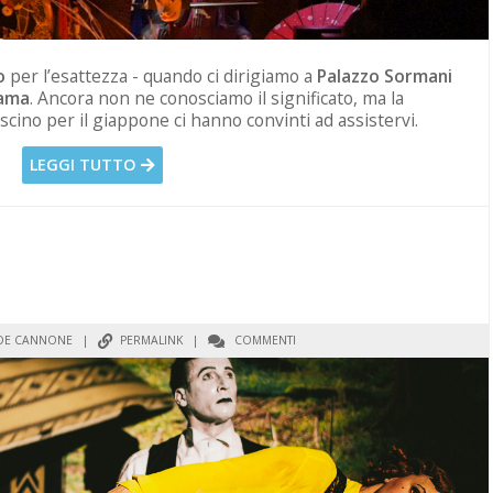
o
per l’esattezza - quando ci dirigiamo a
Palazzo Sormani
ama
. Ancora non ne conosciamo il significato, ma la
ascino per il giappone ci hanno convinti ad assistervi.
LEGGI TUTTO
DE CANNONE
|
PERMALINK
|
COMMENTI