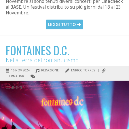
Novembre si sono tenuti diversi concerti per
Linecheck
al
BASE
. Un festival distribuito su più giorni dal 18 al 23
Novembre.
LEGGI TUTTO
FONTAINES D.C.
Nella terra del romanticismo
16 NOV 2024 |
REDAZIONE
|
ENRICO TORRES
|
PERMALINK
|
COMMENTI