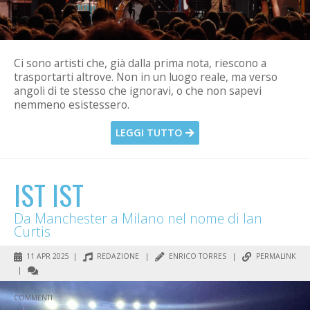
Ci sono artisti che, già dalla prima nota, riescono a
trasportarti altrove. Non in un luogo reale, ma verso
angoli di te stesso che ignoravi, o che non sapevi
nemmeno esistessero.
LEGGI TUTTO
IST IST
Da Manchester a Milano nel nome di Ian
Curtis
11 APR 2025 |
REDAZIONE
|
ENRICO TORRES
|
PERMALINK
|
COMMENTI