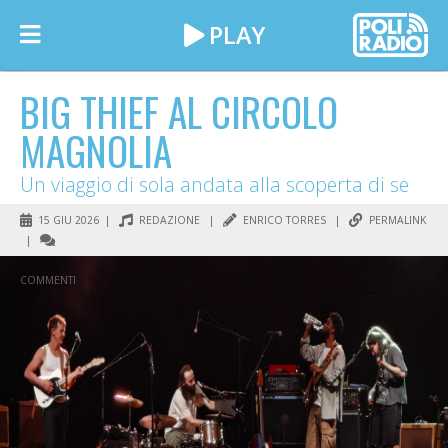
BIG THIEF AL CIRCOLO
MAGNOLIA
Un viaggio di sola andata alla scoperta di se
15 GIU 2026 |
REDAZIONE
|
ENRICO TORRES
|
PERMALINK
|
COMMENTI