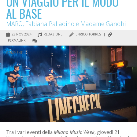
UN VIAGGIO PER IL MODO
AL BASE
MARO, Fabiana Palladino e Madame Gandhi
23 NOV 2024 |
REDAZIONE
|
ENRICO TORRES
|
PERMALINK
|
COMMENTI
Tra i vari eventi della
Milano Music Week
, giovedì 21