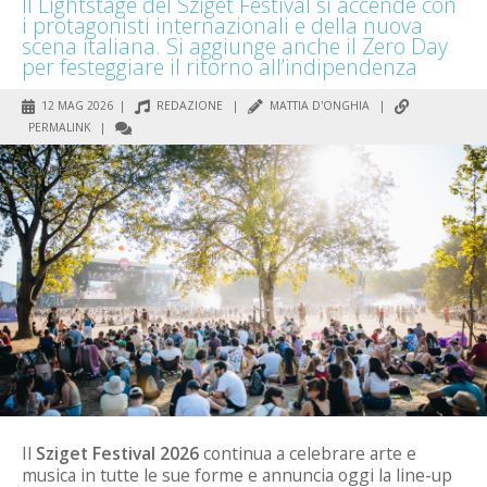
Il Lightstage del Sziget Festival si accende con
i protagonisti internazionali e della nuova
scena italiana. Si aggiunge anche il Zero Day
per festeggiare il ritorno all’indipendenza
12 MAG 2026 |
REDAZIONE
|
MATTIA D'ONGHIA
|
PERMALINK
|
COMMENTI
Il
Sziget Festival 2026
continua a celebrare arte e
musica in tutte le sue forme e annuncia oggi la line-up