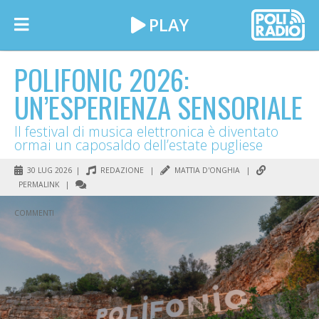
POLIFONIC 2026:
UN’ESPERIENZA SENSORIALE
Il festival di musica elettronica è diventato
ormai un caposaldo dell’estate pugliese
30 LUG 2026 |
REDAZIONE
|
MATTIA D'ONGHIA
|
PERMALINK
|
COMMENTI