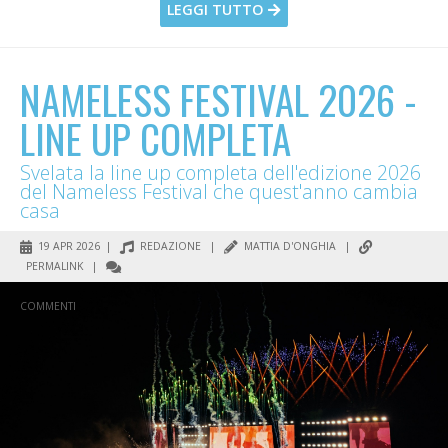
LEGGI TUTTO
NAMELESS FESTIVAL 2026 -
LINE UP COMPLETA
Svelata la line up completa dell'edizione 2026
del Nameless Festival che quest'anno cambia
casa
19 APR 2026 |
REDAZIONE
|
MATTIA D'ONGHIA
|
PERMALINK
|
COMMENTI