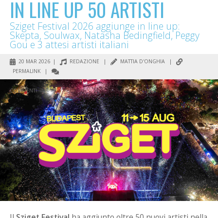
IN LINE UP 50 ARTISTI
Sziget Festival 2026 aggiunge in line up:
Skepta, Soulwax, Natasha Bedingfield, Peggy
Gou e 3 attesi artisti italiani
20 MAR 2026 |
REDAZIONE
|
MATTIA D'ONGHIA
|
PERMALINK
|
COMMENTI
Il
Sziget Festival
ha aggiunto oltre 50 nuovi artisti nella