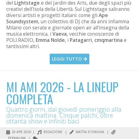
del
Lightstage
e del Jardin des Arts, due degli spazi più
creativi dell’Isola della Libertà. Sul Lightstage saliranno
diversi artisti e progetti italiani: come gli
Ape
Soundsystem
, un collettivo di DJ che da anni infiamma
Milano con serate e giornate open air all'insegna della
musica elettronica, i
Vaeva
, vecchie conoscenze di
POLI.RADIO,
Emma Nolde
, i
Patagarri
,
cmqmartina
e
tantissimi altri.
LEGGI TUTTO
MI AMI 2026 - LA LINEUP
COMPLETA
Quattro giorni, dal giovedì pomeriggio alla
domenica mattina. Cinque palchi, oltre
ottanta show e infiniti baci
20 APR 2026 |
REDAZIONE
|
MATTIA D'ONGHIA
|
PERMALINK
|