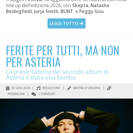
line up dell’edizione 2026, con
Skepta
,
Natasha
Bedingfield
,
Jorja Smith
,
BUNT.
e
Peggy Gou
.
LEGGI TUTTO
FERITE PER TUTTI, MA NON
PER ASTERIA
La presentazione del secondo album di
Asteria è stata una bomba
30 GEN 2026 |
REDAZIONE
|
MATTIA D'ONGHIA
|
PERMALINK
|
COMMENTI