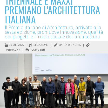
TRIENNALE E MAXXI
PREMIANO L'ARCHITETTURA
ITALIANA
Il Premio italiano di Architettura, arrivato alla
sesta edizione, promuove innovazione, qualità
dei progetti e il ruolo sociale dell'architettura
30 OTT 2025 |
REDAZIONE
|
MATTIA D'ONGHIA
|
PERMALINK
|
COMMENTI