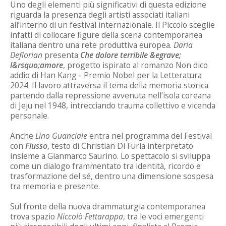
Uno degli elementi più significativi di questa edizione
riguarda la presenza degli artisti associati italiani
all’interno di un festival internazionale. Il Piccolo sceglie
infatti di collocare figure della scena contemporanea
italiana dentro una rete produttiva europea.
Daria
Deflorian
presenta
Che dolore terribile &egrave;
l&rsquo;amore
, progetto ispirato al romanzo Non dico
addio di Han Kang - Premio Nobel per la Letteratura
2024. Il lavoro attraversa il tema della memoria storica
partendo dalla repressione avvenuta nell’isola coreana
di Jeju nel 1948, intrecciando trauma collettivo e vicenda
personale.
Anche
Lino Guanciale
entra nel programma del Festival
con
Flusso
, testo di Christian Di Furia interpretato
insieme a Gianmarco Saurino. Lo spettacolo si sviluppa
come un dialogo frammentato tra identità, ricordo e
trasformazione del sé, dentro una dimensione sospesa
tra memoria e presente.
Sul fronte della nuova drammaturgia contemporanea
trova spazio
Niccolò Fettarappa
, tra le voci emergenti