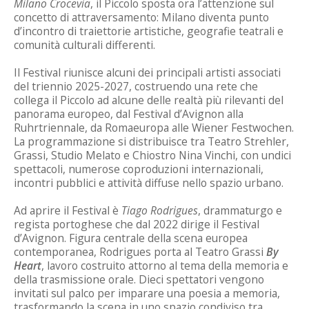
Milano Crocevia
, il Piccolo sposta ora l’attenzione sul
concetto di attraversamento: Milano diventa punto
d’incontro di traiettorie artistiche, geografie teatrali e
comunità culturali differenti.
Il Festival riunisce alcuni dei principali artisti associati
del triennio 2025-2027, costruendo una rete che
collega il Piccolo ad alcune delle realtà più rilevanti del
panorama europeo, dal Festival d’Avignon alla
Ruhrtriennale, da Romaeuropa alle Wiener Festwochen.
La programmazione si distribuisce tra Teatro Strehler,
Grassi, Studio Melato e Chiostro Nina Vinchi, con undici
spettacoli, numerose coproduzioni internazionali,
incontri pubblici e attività diffuse nello spazio urbano.
Ad aprire il Festival è
Tiago Rodrigues
, drammaturgo e
regista portoghese che dal 2022 dirige il Festival
d’Avignon. Figura centrale della scena europea
contemporanea, Rodrigues porta al Teatro Grassi
By
Heart
, lavoro costruito attorno al tema della memoria e
della trasmissione orale. Dieci spettatori vengono
invitati sul palco per imparare una poesia a memoria,
trasformando la scena in uno spazio condiviso tra