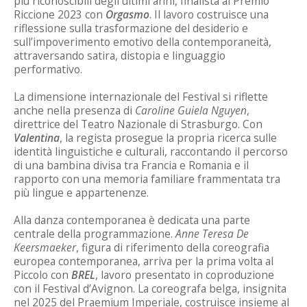
più riconoscibili degli ultimi anni, finalista al Premio
Riccione 2023 con
Orgasmo
. Il lavoro costruisce una
riflessione sulla trasformazione del desiderio e
sull’impoverimento emotivo della contemporaneità,
attraversando satira, distopia e linguaggio
performativo.
La dimensione internazionale del Festival si riflette
anche nella presenza di
Caroline Guiela Nguyen
,
direttrice del Teatro Nazionale di Strasburgo. Con
Valentina
, la regista prosegue la propria ricerca sulle
identità linguistiche e culturali, raccontando il percorso
di una bambina divisa tra Francia e Romania e il
rapporto con una memoria familiare frammentata tra
più lingue e appartenenze.
Alla danza contemporanea è dedicata una parte
centrale della programmazione.
Anne Teresa De
Keersmaeker
, figura di riferimento della coreografia
europea contemporanea, arriva per la prima volta al
Piccolo con
BREL
, lavoro presentato in coproduzione
con il Festival d’Avignon. La coreografa belga, insignita
nel 2025 del Praemium Imperiale, costruisce insieme al