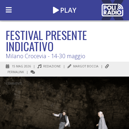
FESTIVAL PRESENTE
INDICATIVO
Milano Crocevia - 14-30 maggio
15 MAG 2026 |
REDAZIONE
|
MARGOT BOCCIA
|
PERMALINK
|
COMMENTI