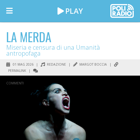
LA MERDA
Miseria e censura di una Umanità
antropofaga
01 MAG 2026 |
REDAZIONE
|
MARGOT BOCCIA
|
PERMALINK
|
COMMENTI