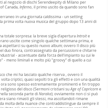
ti al negozio di dischi Serendeepity di Milano per
s of Canada,
Inferno
, il primo uscito da quando sono fan
terraneo in una giornata caldissima - un setting
la prima volta nuova musica del gruppo dopo 13 anni di
una totale sorpresa: la breve sigla d'apertura
Introit
e
rano uscite come singolo qualche settimana prima, e
 aspettarci su questo nuovo album; ovvero Il disco più
 del duo finora, contrassegnato da percussioni e chitarre
 industrial - accentuate dalla forza dell'impianto su cui le
" - meno liminali e molto più "groovy" di quello a cui
sco che mi ha lasciato qualche riserva , ovvero il
olta criptici, quasi sepolti tra gli effetti e con una qualità
 che ora sono spesso estremamente prominenti e fin troppo
 religioso del disco (Sermoni cristiani su
Age of Capricorn
e
 nella seconda parte di
Naraka
); ovviamente non ci si può
era siano rimasti gli stessi, ma ascoltandoli rimane
da molta della nuance che contraddistingue da sempre il