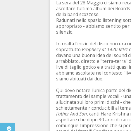
La sera del 28 Maggio ci siamo reca
ascoltare l'ultimo album dei Board
della band scozzese.
Radunati nello spazio listening sot
appropriato - abbiamo sentito per 
silenzio.
In realtà l'inizio del disco non era 
soprattutto
Prophecy at 1420 MHz
e
davano una buona idea del sound da
arrabbiato, diretto e "terra-terra"
live di taglio gotico e a tratti quasi
abbiamo ascoltate nel contesto "live
siamo abituati dai due.
Qui devo notare l'unica parte del di
trattamento dei sample vocali - una v
allucinata sui loro primi dischi -
schiettamente riconducibili al tema
Father And Son
, canti Hare Krishna
aspettare che dopo 30 anni di carri
comunque l'impressione che si per