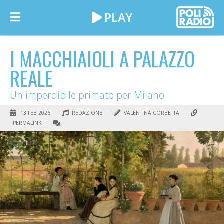
I MACCHIAIOLI A PALAZZO
REALE
Un imperdibile primato per Milano
13 FEB 2026 |
REDAZIONE
|
VALENTINA CORBETTA
|
PERMALINK
|
COMMENTI