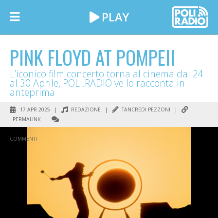
PINK FLOYD AT POMPEII
L’iconico film concerto torna al cinema dal 24
al 30 Aprile, POLI.RADIO ve lo racconta in
anteprima
17 APR 2025 |
REDAZIONE
|
TANCREDI PEZZONI
|
PERMALINK
|
COMMENTI