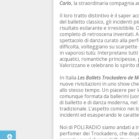
Carlo
, la straordinaria compagnia 
Il loro tratto distintivo è il saper ac
del balletto classico, gli incidenti 
risultato esilarante e irresistibil
completo di retroscena inventati. Al
spettacolo di danza curato alla per
difficoltà, volteggiano su scarpette 
in vaporosi tutù. Interpretano tutti i 
acquatici, romantiche principesse, 
Valorizzano e celebrano lo spirito d
In Italia
Les Ballets Trockadero de M
nuove rivisitazioni in uno show che
allo stesso tempo. Un piacere per l
comunque formata da ballerini (uomi
di balletto e di danza moderna, nel 
tradizionale. L'aspetto comico nei 
incidenti ed esasperando le caratter
Noi di POLI.RADIO siamo andati a in
perfomer dei Trockadero, che dopo 