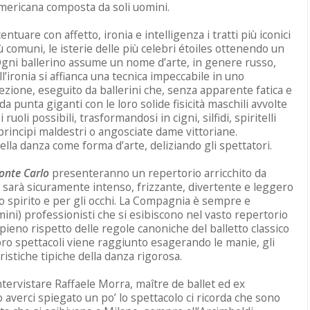
americana composta da soli uomini.
centuare con affetto, ironia e intelligenza i tratti più iconici
più comuni, le isterie delle più celebri étoiles ottenendo un
e. Ogni ballerino assume un nome d’arte, in genere russo,
l’ironia si affianca una tecnica impeccabile in uno
fezione, eseguito da ballerini che, senza apparente fatica e
da punta giganti con le loro solide fisicità maschili avvolte
ruoli possibili, trasformandosi in cigni, silfidi, spiritelli
principi maldestri o angosciate dame vittoriane.
ella danza come forma d’arte, deliziando gli spettatori.
onte Carlo
presenteranno un repertorio arricchito da
 sarà sicuramente intenso, frizzante, divertente e leggero
o spirito e per gli occhi. La Compagnia è sempre e
ni) professionisti che si esibiscono nel vasto repertorio
pieno rispetto delle regole canoniche del balletto classico
loro spettacoli viene raggiunto esagerando le manie, gli
istiche tipiche della danza rigorosa.
tervistare Raffaele Morra, maître de ballet ed ex
averci spiegato un po’ lo spettacolo ci ricorda che sono