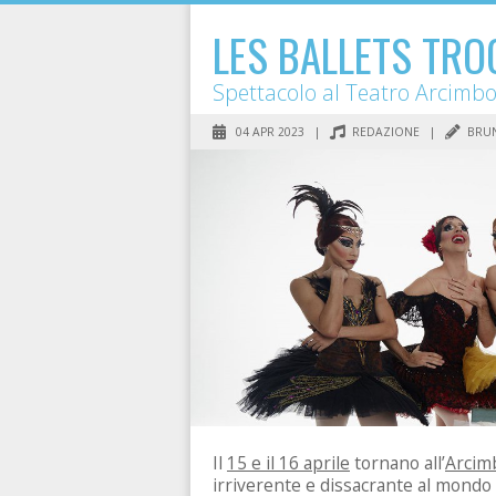
LES BALLETS TR
Spettacolo al Teatro Arcimbo
04 APR 2023 |
REDAZIONE
|
BRUN
Il
15 e il 16 aprile
tornano all’
Arcimb
irriverente e dissacrante al mondo 