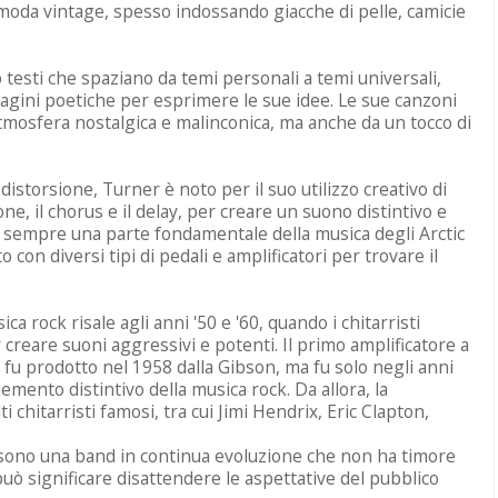
 moda vintage, spesso indossando giacche di pelle, camicie
testi che spaziano da temi personali a temi universali,
gini poetiche per esprimere le sue idee. Le sue canzoni
tmosfera nostalgica e malinconica, ma anche da un tocco di
 distorsione, Turner è noto per il suo utilizzo creativo di
sione, il chorus e il delay, per creare un suono distintivo e
ta sempre una parte fondamentale della musica degli Arctic
on diversi tipi di pedali e amplificatori per trovare il
ica rock risale agli anni '50 e '60, quando i chitarristi
 creare suoni aggressivi e potenti. Il primo amplificatore a
 fu prodotto nel 1958 dalla Gibson, ma fu solo negli anni
emento distintivo della musica rock. Da allora, la
ti chitarristi famosi, tra cui Jimi Hendrix, Eric Clapton,
 sono una band in continua evoluzione che non ha timore
uò significare disattendere le aspettative del pubblico