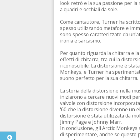
look retrò e la sua passione per la
a quadri e occhiali da sole.
Come cantautore, Turner ha scritto 
spesso utilizzando metafore e imma
sono spesso caratterizzate da un'a
ironia e sarcasmo.
Per quanto riguarda la chitarra e la
effetti di chitarra, tra cui la distor
riconoscibile. La distorsione è sta
Monkeys, e Turner ha sperimentato c
suono perfetto per la sua chitarra.
La storia della distorsione nella mus
iniziarono a cercare nuovi modi per
valvole con distorsione incorporata
'60 che la distorsione divenne un el
distorsione è stata utilizzata da mol
Jimmy Page e Johnny Marr.
In conclusione, gli Arctic Monkeys
di sperimentare, anche se questo p