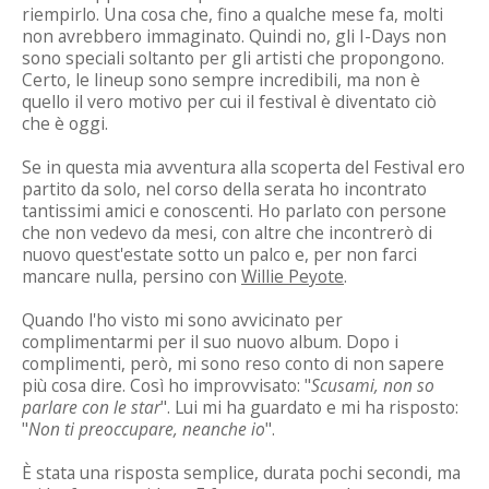
riempirlo. Una cosa che, fino a qualche mese fa, molti
non avrebbero immaginato. Quindi no, gli I-Days non
sono speciali soltanto per gli artisti che propongono.
Certo, le lineup sono sempre incredibili, ma non è
quello il vero motivo per cui il festival è diventato ciò
che è oggi.
Se in questa mia avventura alla scoperta del Festival ero
partito da solo, nel corso della serata ho incontrato
tantissimi amici e conoscenti. Ho parlato con persone
che non vedevo da mesi, con altre che incontrerò di
nuovo quest'estate sotto un palco e, per non farci
mancare nulla, persino con
Willie Peyote
.
Quando l'ho visto mi sono avvicinato per
complimentarmi per il suo nuovo album. Dopo i
complimenti, però, mi sono reso conto di non sapere
più cosa dire. Così ho improvvisato: "
Scusami, non so
parlare con le star
". Lui mi ha guardato e mi ha risposto:
"
Non ti preoccupare, neanche io
".
È stata una risposta semplice, durata pochi secondi, ma