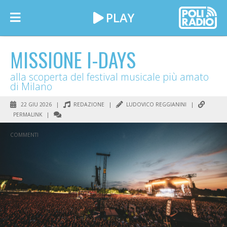
MISSIONE I-DAYS
alla scoperta del festival musicale più amato
di Milano
22 GIU 2026 |
REDAZIONE
|
LUDOVICO REGGIANINI
|
PERMALINK
|
COMMENTI