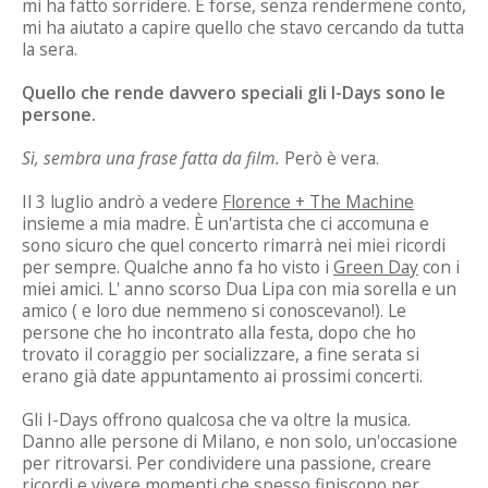
mi ha fatto sorridere. E forse, senza rendermene conto,
mi ha aiutato a capire quello che stavo cercando da tutta
la sera.
Quello che rende davvero speciali gli I-Days sono le
persone.
Sì, sembra una frase fatta da film.
Però è vera.
Il 3 luglio andrò a vedere
Florence + The Machine
insieme a mia madre. È un'artista che ci accomuna e
sono sicuro che quel concerto rimarrà nei miei ricordi
per sempre. Qualche anno fa ho visto i
Green Day
con i
miei amici. L' anno scorso Dua Lipa con mia sorella e un
amico ( e loro due nemmeno si conoscevano!). Le
persone che ho incontrato alla festa, dopo che ho
trovato il coraggio per socializzare, a fine serata si
erano già date appuntamento ai prossimi concerti.
Gli I-Days offrono qualcosa che va oltre la musica.
Danno alle persone di Milano, e non solo, un'occasione
per ritrovarsi. Per condividere una passione, creare
ricordi e vivere momenti che spesso finiscono per