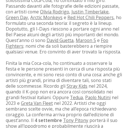
stilosissima Coca-Cola, ho continuato il mio giro.
Passando davanti alle fotografie delle edizioni passate,
con artisti come
Olivia Rodrigo
,
Justin Timberlake
,
Green Day
,
Arctic Monkeys
e
Red Hot Chili Peppers
, ho
formulato una seconda teoria: il segreto è la lineup.
Dopotutto, gli I-Days riescono a portare ogni anno nel
Bel Paese alcuni degli artisti più importanti del mondo.
Quest'anno ci sono
David Guetta
,
Maroon 5
e
Foo
Fighters
: nomi che da soli basterebbero a riempire
qualsiasi venue. Ero convinto di aver trovato la risposta.
Finita la mia Coca-cola, ho continuato a osservare la
festa e le persone presenti in cerca di una risposta più
convincente, e mi sono reso conto di una cosa: anche gli
artisti più grandi, prima di diventare tali, sono stati
delle scommesse. Ricordo gli
Stray Kids
nel 2024,
quando il K-pop non era ancora così consolidato nei
grandi festival italiani. Oppure
Tedua
,
Paolo Nutini
nel
2023 e
Greta Van Fleet
nel 2022. Artisti che oggi
sembrano scelte ovvie, ma che all'epoca richiedevano
coraggio. La conferma arriva proprio dall'edizione di
quest'anno. Il
4 settembre
Tony Pitony
porterà il suo
show all'Ippodromo e probabilmente riuscirà a