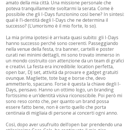
amato della mia città. Una missione personale che
poteva tranquillamente svoltarmi la serata. Come è
possibile che gli I-Days funzionino così bene? In sintesi:
qual è l'i-dentità degli I-Days che ne determina il
successo? (L'umorismo è il mio forte, lo so).
La mia prima ipotesi è arrivata quasi subito: gli I-Days
hanno successo perché sono coerenti. Passeggiando
nella venue della festa, tra banner, cartelli e poster
curati nei minimi dettagli, mi sono trovato immerso in
un mondo costruito con attenzione da un team di grafici
e creativi. La festa era incredibile: location perfetta,
open bar, DJ set, attività da provare e gadget gratuiti
ovunque. Magliette, tote bag e borse che, devo
ammetterlo, spaccano. Forse è questa la chiave degli I-
Days, pensavo. Hanno un ottimo logo, un branding
fortissimo e un'identità visiva riconoscibile. Poi però mi
sono reso conto che, per quanto un brand possa
essere fatto bene, non è certo quello che porta
centinaia di migliaia di persone ai concerti ogni anno.
Così, dopo aver usufruito dell'open bar prendendo una