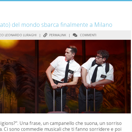
amato) del mondo sbarca finalmente a Milano
EO LEONARDO LURAGHI
|
PERMALINK
|
COMMENTI
ligions?". Una frase, un campanello che suona, un sorriso
a. Ci sono commedie musicali che ti fanno sorridere e poi