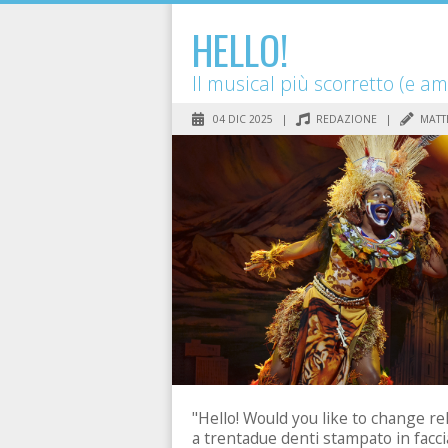
HELLO!
Il musical più scorretto (e 
04 DIC 2025 |
REDAZIONE
|
MATT
"Hello! Would you like to change re
a trentadue denti stampato in facci