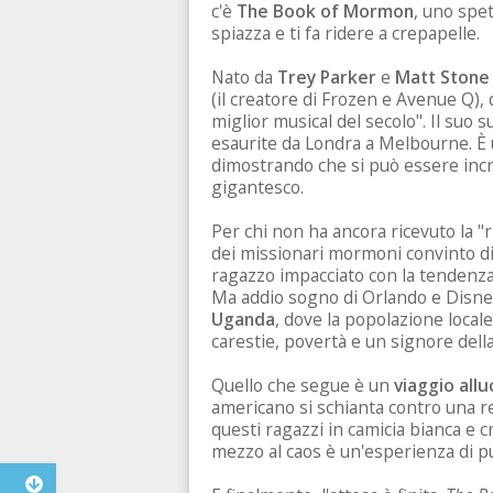
c'è
The Book of Mormon
, uno spet
spiazza e ti fa ridere a crepapelle.
Nato da
Trey Parker
e
Matt Stone
(il creatore di Frozen e Avenue Q),
miglior musical del secolo". Il suo 
esaurite da Londra a Melbourne. È 
dimostrando che si può essere incr
gigantesco.
Per chi non ha ancora ricevuto la "r
dei missionari mormoni convinto d
ragazzo impacciato con la tendenza
Ma addio sogno di Orlando e Disney
Uganda
, dove la popolazione locale
carestie, povertà e un signore dell
Quello che segue è un
viaggio allu
americano si schianta contro una r
questi ragazzi in camicia bianca e c
mezzo al caos è un'esperienza di p