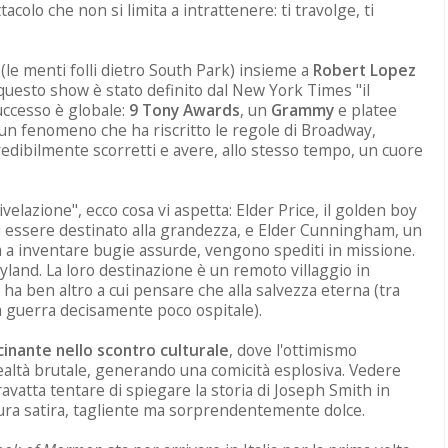
tacolo che non si limita a intrattenere: ti travolge, ti
(le menti folli dietro South Park) insieme a
Robert Lopez
 questo show è stato definito dal New York Times "il
successo è globale:
9 Tony Awards
, un
Grammy
e platee
un fenomeno che ha riscritto le regole di Broadway,
edibilmente scorretti e avere, allo stesso tempo, un cuore
ivelazione", ecco cosa vi aspetta: Elder Price, il golden boy
i essere destinato alla grandezza, e Elder Cunningham, un
 a inventare bugie assurde, vengono spediti in missione.
land. La loro destinazione è un remoto villaggio in
 ha ben altro a cui pensare che alla salvezza eterna (tra
a guerra decisamente poco ospitale).
cinante nello scontro culturale
, dove l'ottimismo
ealtà brutale, generando una comicità esplosiva. Vedere
ravatta tentare di spiegare la storia di Joseph Smith in
ura satira, tagliente ma sorprendentemente dolce.