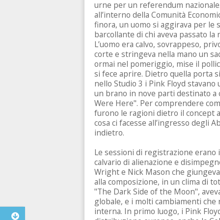
urne per un referendum nazionale.
all’interno della Comunità Economi
finora, un uomo si aggirava per le
barcollante di chi aveva passato la 
L’uomo era calvo, sovrappeso, privo
corte e stringeva nella mano un sa
ormai nel pomeriggio, mise il polli
si fece aprire. Dietro quella porta 
nello Studio 3 i Pink Floyd stavano
un brano in nove parti destinato a 
Were Here". Per comprendere come 
furono le ragioni dietro il concept 
cosa ci facesse all’ingresso degli 
indietro.
Le sessioni di registrazione erano i
calvario di alienazione e disimpeg
Wright e Nick Mason che giungevano 
alla composizione, in un clima di to
"The Dark Side of the Moon", ave
globale, e i molti cambiamenti ch
interna. In primo luogo, i Pink Floy