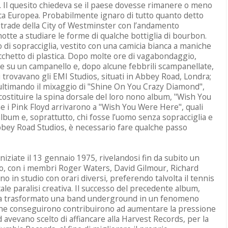
 Il quesito chiedeva se il paese dovesse rimanere o meno
ca Europea. Probabilmente ignaro di tutto quanto detto
 strade della City of Westminster con l’andamento
notte a studiare le forme di qualche bottiglia di bourbon.
 di sopracciglia, vestito con una camicia bianca a maniche
cchetto di plastica. Dopo molte ore di vagabondaggio,
ce su un campanello e, dopo alcune febbrili scampanellate,
si trovavano gli EMI Studios, situati in Abbey Road, Londra;
 ultimando il mixaggio di "Shine On You Crazy Diamond",
costituire la spina dorsale del loro nono album, "Wish You
i Pink Floyd arrivarono a "Wish You Were Here", quali
album e, soprattutto, chi fosse l’uomo senza sopracciglia e
Abbey Road Studios, è necessario fare qualche passo
niziate il 13 gennaio 1975, rivelandosi fin da subito un
no, con i membri Roger Waters, David Gilmour, Richard
in studio con orari diversi, preferendo talvolta il tennis
tale paralisi creativa. Il successo del precedente album,
va trasformato una band underground in un fenomeno
e ne conseguirono contribuirono ad aumentare la pressione
d avevano scelto di affiancare alla Harvest Records, per la