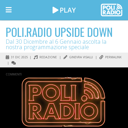
POLI.RADIO UPSIDE DOWN
Dal 30 Dicembre al 6 Gennaio ascolta la
nostra programmazione speciale
31 DIC 2025 |
REDAZIONE
|
GINEVRA VISALLI
|
PERMALINK
|
COMMENTI