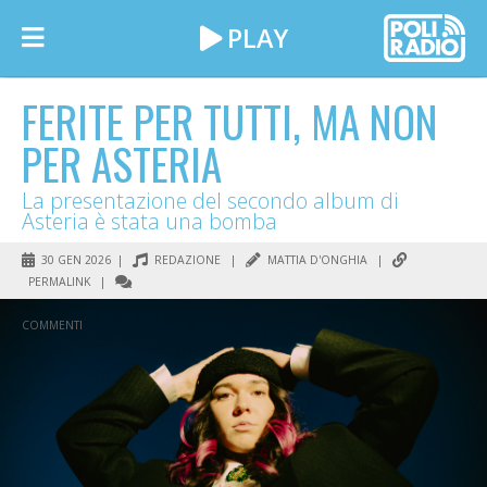
FERITE PER TUTTI, MA NON
PER ASTERIA
La presentazione del secondo album di
Asteria è stata una bomba
30 GEN 2026 |
REDAZIONE
|
MATTIA D'ONGHIA
|
PERMALINK
|
COMMENTI